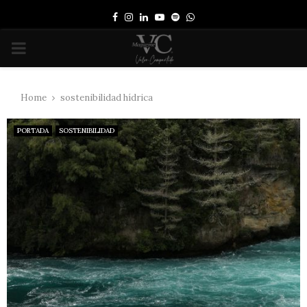
Facebook
Instagram
Linkedin
Youtube
Spotify
Whatsapp
PRIMARY
MENU
Home
sostenibilidad hídrica
PORTADA
SOSTENIBILIDAD