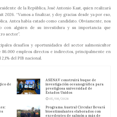
sidente de la República, José Antonio Kast, quien realizará
t 2026. “Vamos a finalizar, y doy gracias desde ya por eso,
blica. Antes había estado como candidato. Obviamente, nos
o con alguien de su investidura y su importancia que
ro sector”.
cipales desafíos y oportunidades del sector salmonicultor
e 86.000 empleos directos e indirectos, principalmente en
l 2,1% del PIB nacional.
ASENAV construirá buque de
gico de
investigación oceanográfica para
prestigiosa universidad de
Estados Unidos
05/08/2026
es:
Programa Austral Circular llevará
es
bioestimulantes elaborados con
excedentes de salmón a más de