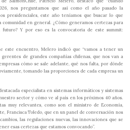
 de SalmonChile, Patricio Melero, destacó que “cuando
2026, nos preguntamos que así como el año pasado la
tos presidenciales, este año teníamos que buscar lo que
la comunidad en general. ¿Cómo generamos certezas para
l futuro? Y por eso es la convocatoria de este summit:
e este encuentro, Melero indicó que “vamos a tener un
a gerentes de grandes compañías chilenas, que nos van a
 empresas cómo se sale adelante, qué nos falta, por dónde
, obviamente, tomando las proporciones de cada empresa un
estacada especialista en sistemas informáticos y sistemas
nuestro sector y cómo ve al país en los próximos 40 años.
stas muy relevantes, como son el ministro de Economía,
te, Francisca Toledo, que en un panel de conversación nos
cambios, las regulaciones nuevas, las innovaciones que se
ener esas certezas que estamos convocando”.