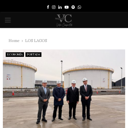
Facebook
Instagram
Linkedin
Youtube
Spotify
Whatsapp
PRIMARY
MENU
Home
LOS LAGOS
ECONOMÍA
PORTADA