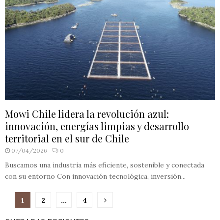
Mowi Chile lidera la revolución azul:
innovación, energías limpias y desarrollo
territorial en el sur de Chile
07/04/2026
0
Buscamos una industria más eficiente, sostenible y conectada
con su entorno Con innovación tecnológica, inversión...
Paginación
1
2
…
4
de