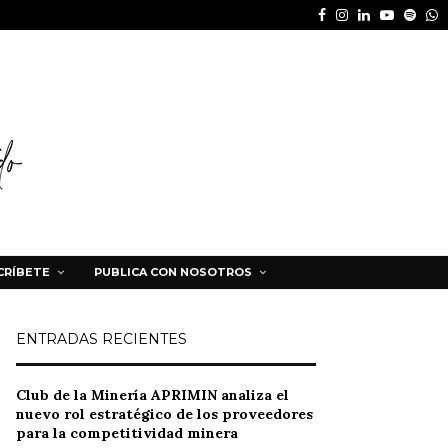
Facebook
Instagram
Linkedin
Youtube
Spot
W
CRÍBETE
PUBLICA CON NOSOTROS
ENTRADAS RECIENTES
Club de la Minería APRIMIN analiza el
nuevo rol estratégico de los proveedores
para la competitividad minera