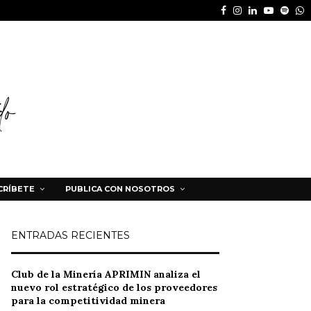
Facebook
Instagram
Linkedin
Youtube
Spot
W
CRÍBETE
PUBLICA CON NOSOTROS
ENTRADAS RECIENTES
Club de la Minería APRIMIN analiza el
nuevo rol estratégico de los proveedores
para la competitividad minera