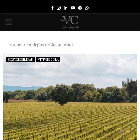
Facebook
Instagram
Linkedin
Youtube
Spotify
Whatsapp
PRIMARY
MENU
Home
bodegas de Sudamérica
SOSTENIBILIDAD
VITIVINICOLA