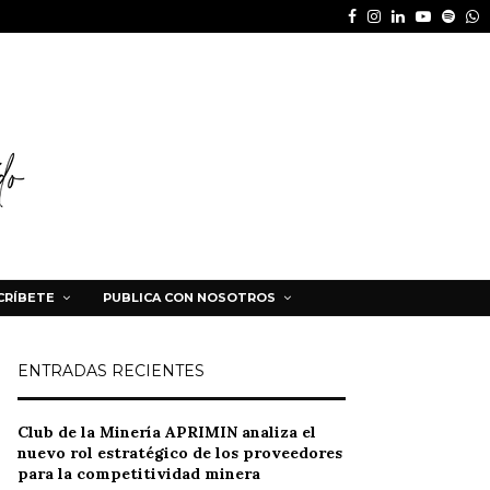
Facebook
Instagram
Linkedin
Youtube
Spot
W
CRÍBETE
PUBLICA CON NOSOTROS
ENTRADAS RECIENTES
Club de la Minería APRIMIN analiza el
nuevo rol estratégico de los proveedores
para la competitividad minera