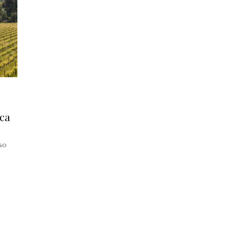
ica
so