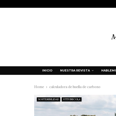
INICIO
NUESTRA REVISTA
HABLEMO
Home
calculadora de huella de carbono
SOSTENIBILIDAD
VITIVINICOLA