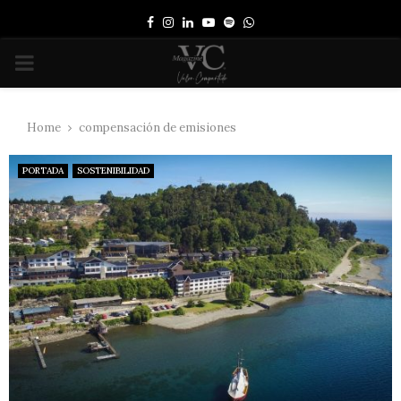
Facebook
Instagram
Linkedin
Youtube
Spotify
Whatsapp
PRIMARY
MENU
Home
compensación de emisiones
PORTADA
SOSTENIBILIDAD