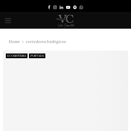
Facebook
Instagram
Linkedin
Youtube
Spotify
Whatsapp
PRIMARY
MENU
Home
corredores biológicos
ECOSISTEMA
PORTADA