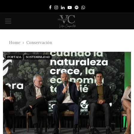
Facebook
Instagram
Linkedin
Youtube
Spotify
Whatsapp
PRIMARY
MENU
Home
Conservación
PORTADA
SOSTENIBILIDAD