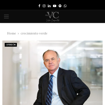
Facebook
Instagram
Linkedin
Youtube
Spotify
Whatsapp
PRIMARY
MENU
Home
crecimiento verde
OPINIÓN