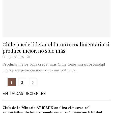
Chile puede liderar el futuro ecoalimentario si
produce mejor, no solo más
30/07/2025
0
Producir mejor para crecer más Chile tiene una oportunidad
única para posicionarse como una potencia...
Paginación
1
2
de
ENTRADAS RECIENTES
entradas
Club de la Minería APRIMIN analiza el nuevo rol
estratégico de los proveedores para la competitividad