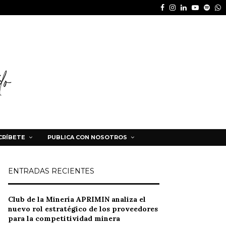
Facebook
Instagram
Linkedin
Youtube
Spot
W
CRÍBETE
PUBLICA CON NOSOTROS
ENTRADAS RECIENTES
Club de la Minería APRIMIN analiza el
nuevo rol estratégico de los proveedores
para la competitividad minera