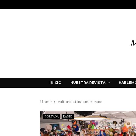
INICIO
NUESTRA REVISTA
HABLEMO
Home
cultura latinoamericana
PORTADA
RADIO