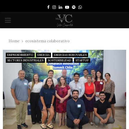
Facebook
Instagram
Linkedin
Youtube
Spotify
Whatsapp
PRIMARY
MENU
Home
ecosistema colaborativo
EMPRENDIMIENTO
ENERGIA
ENERGIAS RENOVABLES
SECTORES INDUSTRIALES
SOSTENIBILIDAD
STARTUP