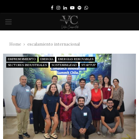
Facebook
Instagram
Linkedin
Youtube
Spotify
Whatsapp
PRIMARY
MENU
Home
escalamiento internacional
EMPRENDIMIENTO
ENERGIA
ENERGIAS RENOVABLES
SECTORES INDUSTRIALES
SOSTENIBILIDAD
STARTUP