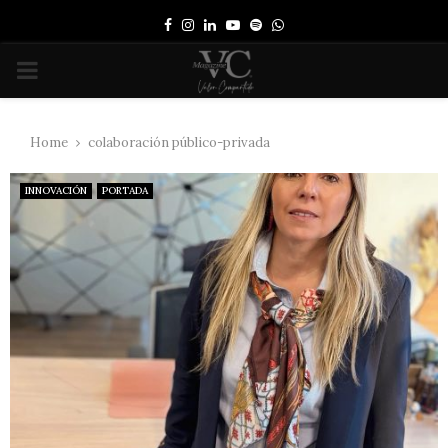
Facebook
Instagram
Linkedin
Youtube
Spotify
Whatsapp
PRIMARY
MENU
Home
colaboración público-privada
INNOVACIÓN
PORTADA