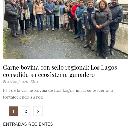
Carne bovina con sello regional: Los Lagos
consolida su ecosistema ganadero
07/08/2025
0
PTI de la Carne Bovina de Los Lagos inicia su tercer año
fortaleciendo su red...
Paginación
1
2
de
ENTRADAS RECIENTES