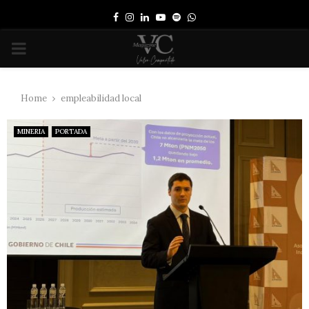
Facebook
Instagram
Linkedin
Youtube
Spotify
Whatsapp
PRIMARY
MENU
Home
empleabilidad local
MINERIA
PORTADA