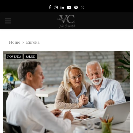
Facebook
Instagram
Linkedin
Youtube
Spotify
Whatsapp
PRIMARY
MENU
Home
Enroka
PORTADA
SALUD