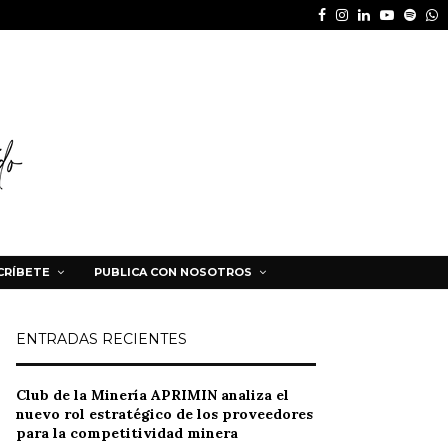
Facebook
Instagram
Linkedin
Youtube
Spot
W
CRÍBETE
PUBLICA CON NOSOTROS
ENTRADAS RECIENTES
Club de la Minería APRIMIN analiza el
nuevo rol estratégico de los proveedores
para la competitividad minera