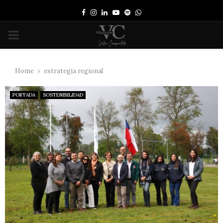
Facebook
Instagram
Linkedin
Youtube
Spotify
Whatsapp
PRIMARY
MENU
Home
estrategia regional
PORTADA
SOSTENIBILIDAD