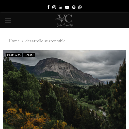
Facebook
Instagram
Linkedin
Youtube
Spotify
Whatsapp
PRIMARY
MENU
Home
desarrollo sustentable
PORTADA
RADIO