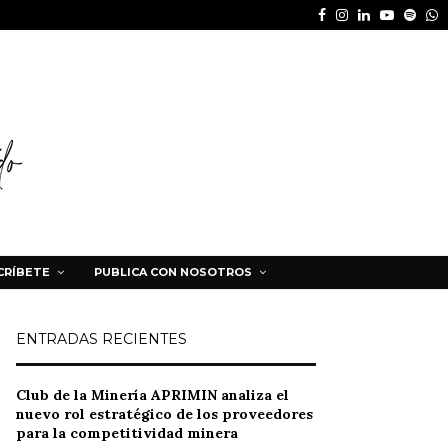
Facebook
Instagram
Linkedin
Youtube
Spot
W
CRÍBETE
PUBLICA CON NOSOTROS
ENTRADAS RECIENTES
Club de la Minería APRIMIN analiza el
nuevo rol estratégico de los proveedores
para la competitividad minera