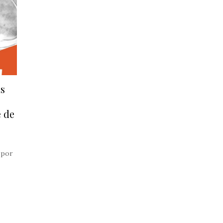
s
e de
 por