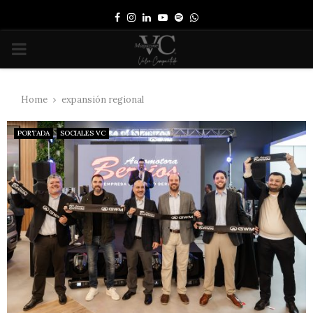
Facebook
Instagram
Linkedin
Youtube
Spotify
Whatsapp
PRIMARY
MENU
Home
expansión regional
PORTADA
SOCIALES VC