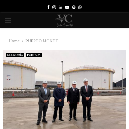
Facebook
Instagram
Linkedin
Youtube
Spotify
Whatsapp
PRIMARY
MENU
Home
PUERTO MONTT
ECONOMÍA
PORTADA