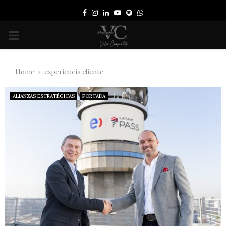
Facebook
Instagram
Linkedin
Youtube
Spotify
Whatsapp
PRIMARY
MENU
Home
experiencia cliente
ALIANZAS ESTRATÉGICAS
PORTADA