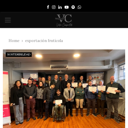
Facebook
Instagram
Linkedin
Youtube
Spotify
Whatsapp
PRIMARY
MENU
Home
exportación frutícola
SOSTENIBILIDAD