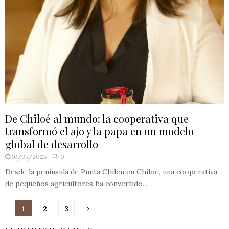
De Chiloé al mundo: la cooperativa que
transformó el ajo y la papa en un modelo
global de desarrollo
10/07/2025
0
Desde la península de Punta Chilen en Chiloé, una cooperativa
de pequeños agricultores ha convertido...
Paginación
1
2
3
de