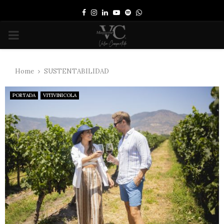
Facebook
Instagram
Linkedin
Youtube
Spotify
Whatsapp
PRIMARY
MENU
Home
SUSTENTABILIDAD
PORTADA
VITIVINICOLA