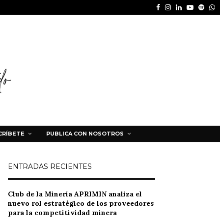
Facebook
Instagram
Linkedin
Youtube
Spot
W
CRÍBETE
PUBLICA CON NOSOTROS
ENTRADAS RECIENTES
Club de la Minería APRIMIN analiza el
nuevo rol estratégico de los proveedores
para la competitividad minera