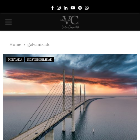
Facebook
Instagram
Linkedin
Youtube
Spotify
Whatsapp
PRIMARY
MENU
Home
galvanizado
PORTADA
SOSTENIBILIDAD