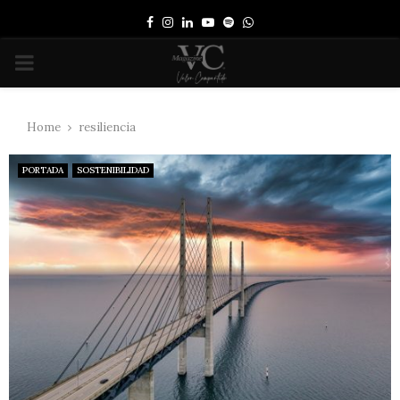
Facebook
Instagram
Linkedin
Youtube
Spotify
Whatsapp
PRIMARY
MENU
Home
resiliencia
PORTADA
SOSTENIBILIDAD