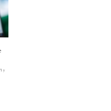
e
I y