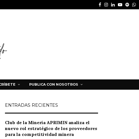
Facebook
Instagram
Linkedin
Youtube
Spot
W
CRÍBETE
PUBLICA CON NOSOTROS
ENTRADAS RECIENTES
Club de la Minería APRIMIN analiza el
nuevo rol estratégico de los proveedores
para la competitividad minera