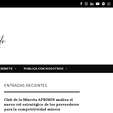
Facebook
Instagram
Linkedin
Youtube
Spot
W
CRÍBETE
PUBLICA CON NOSOTROS
ENTRADAS RECIENTES
Club de la Minería APRIMIN analiza el
nuevo rol estratégico de los proveedores
para la competitividad minera