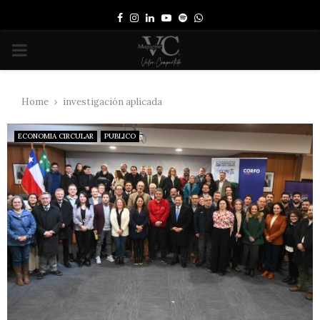
Facebook
Instagram
Linkedin
Youtube
Spotify
Whatsapp
PRIMARY
MENU
Home
investigación aplicada
ECONOMIA CIRCULAR
PUBLICO