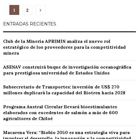
Paginación
1
2
de
ENTRADAS RECIENTES
entradas
Club de la Minería APRIMIN analiza el nuevo rol
estratégico de los proveedores para la competitividad
minera
ASENAV construirá buque de investigación oceanográfica
para prestigiosa universidad de Estados Unidos
Subsecretario de Transportes: inversión de US$ 270
millones duplicará la capacidad del Biotren hacia 2028
Programa Austral Circular llevará bioestimulantes
elaborados con excedentes de salmón a más de 600
agricultores de Chiloé
Macarena Vera: “Biobío 2050 es una estrategia viva para
impulsar el desarrollo, la innovación y la competitividad