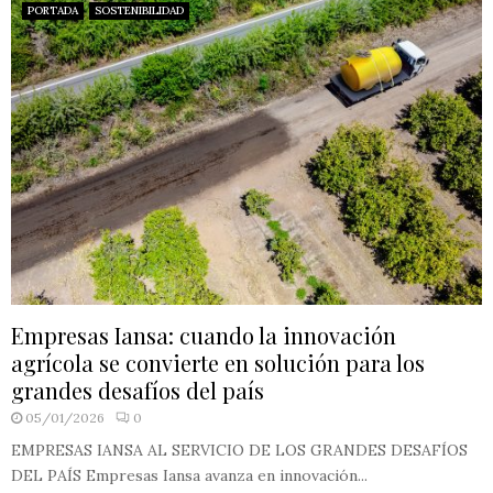
PORTADA
SOSTENIBILIDAD
Empresas Iansa: cuando la innovación
agrícola se convierte en solución para los
grandes desafíos del país
05/01/2026
0
EMPRESAS IANSA AL SERVICIO DE LOS GRANDES DESAFÍOS
DEL PAÍS Empresas Iansa avanza en innovación...