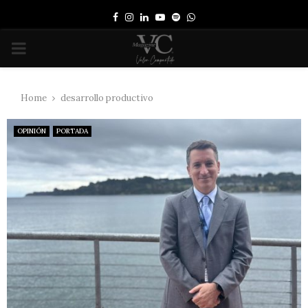
Facebook
Instagram
Linkedin
Youtube
Spotify
Whatsapp
PRIMARY
MENU
Home
desarrollo productivo
OPINIÓN
PORTADA