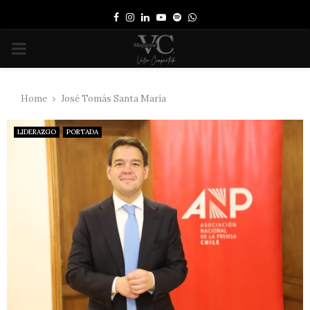
Facebook
Instagram
Linkedin
Youtube
Spotify
Whatsapp
PRIMARY
MENU
Home
José Tomás Santa María
LIDERAZGO
PORTADA