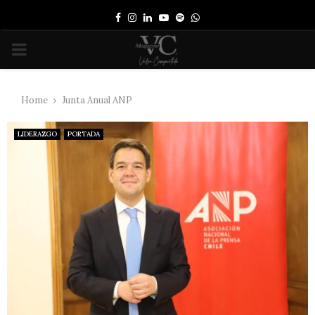
Facebook
Instagram
Linkedin
Youtube
Spotify
Whatsapp
PRIMARY
MENU
Home
Junta Anual ANP
LIDERAZGO
PORTADA