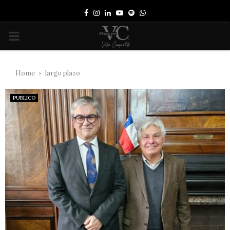
Facebook
Instagram
Linkedin
Youtube
Spotify
Whatsapp
PRIMARY
MENU
Home
largo plazo
PUBLICO