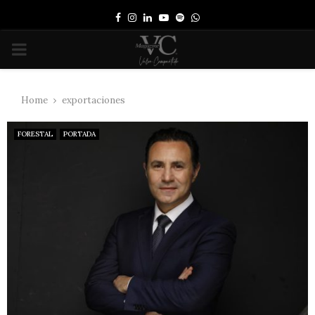
Facebook
Instagram
Linkedin
Youtube
Spotify
Whatsapp
PRIMARY
MENU
Home
exportaciones
FORESTAL
PORTADA