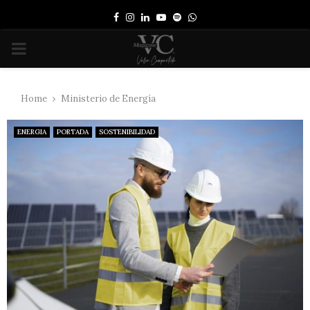
Facebook
Instagram
Linkedin
Youtube
Spotify
Whatsapp
PRIMARY
MENU
Home
Ministerio de Energía
ENERGIA
PORTADA
SOSTENIBILIDAD