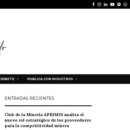
Facebook
Instagram
Linkedin
Youtube
Spot
W
CRÍBETE
PUBLICA CON NOSOTROS
ENTRADAS RECIENTES
Club de la Minería APRIMIN analiza el
nuevo rol estratégico de los proveedores
para la competitividad minera