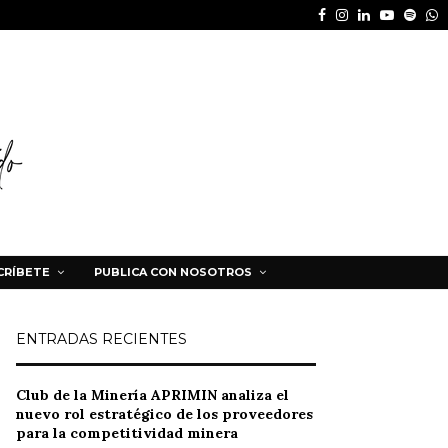
Facebook
Instagram
Linkedin
Youtube
Spot
W
CRÍBETE
PUBLICA CON NOSOTROS
ENTRADAS RECIENTES
Club de la Minería APRIMIN analiza el
nuevo rol estratégico de los proveedores
para la competitividad minera