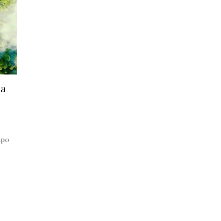
na
upo