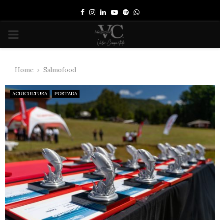
Facebook
Instagram
Linkedin
Youtube
Spotify
Whatsapp
PRIMARY
MENU
Home
Salmofood
ACUICULTURA
PORTADA