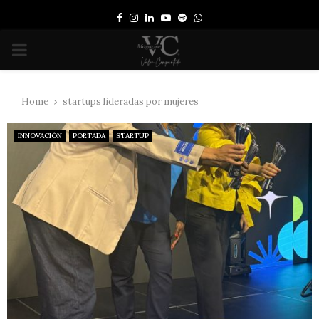
Facebook
Instagram
Linkedin
Youtube
Spotify
Whatsapp
PRIMARY
MENU
Home
startups lideradas por mujeres
INNOVACIÓN
PORTADA
STARTUP