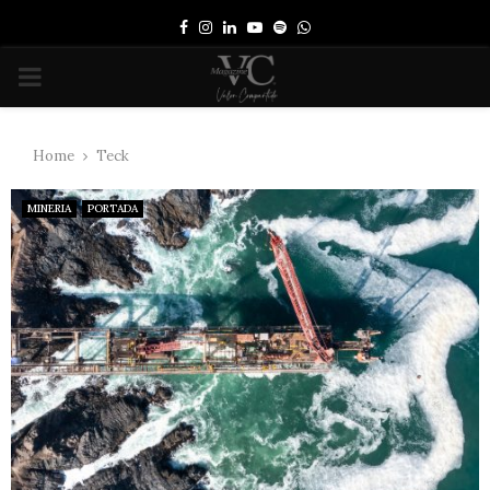
Facebook
Instagram
Linkedin
Youtube
Spotify
Whatsapp
PRIMARY
MENU
Home
Teck
MINERIA
PORTADA