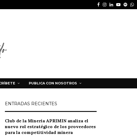
Facebook
Instagram
Linkedin
Youtube
Spot
W
CRÍBETE
PUBLICA CON NOSOTROS
ENTRADAS RECIENTES
Club de la Minería APRIMIN analiza el
nuevo rol estratégico de los proveedores
para la competitividad minera