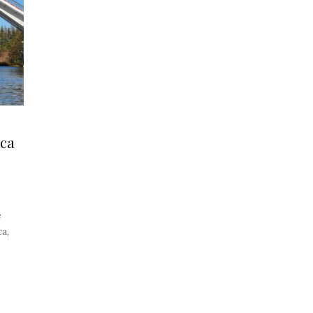
ica
e
a,