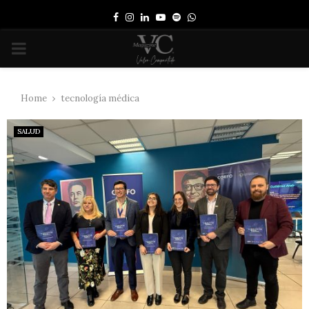
Facebook
Instagram
Linkedin
Youtube
Spotify
Whatsapp
PRIMARY
MENU
Home
tecnología médica
SALUD