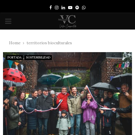
Facebook
Instagram
Linkedin
Youtube
Spotify
Whatsapp
PRIMARY
MENU
Home
territorios bioculturales
PORTADA
SOSTENIBILIDAD