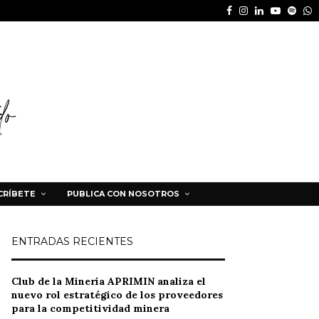
Facebook
Instagram
Linkedin
Youtube
Spot
W
CRÍBETE
PUBLICA CON NOSOTROS
ENTRADAS RECIENTES
Club de la Minería APRIMIN analiza el
nuevo rol estratégico de los proveedores
para la competitividad minera