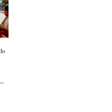
ndo
des