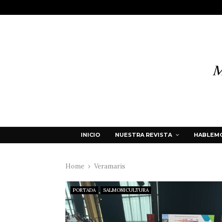
INICIO
NUESTRA REVISTA
HABLEMO
Home
Veramaris
PORTADA
SALMONICULTURA