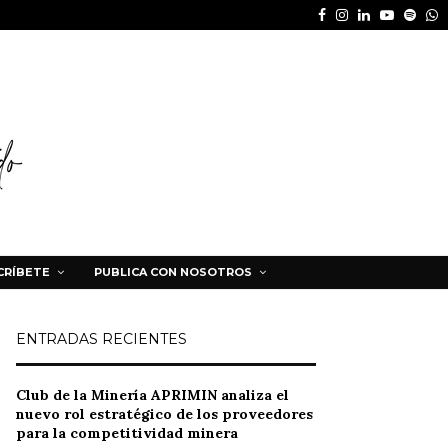
Facebook
Instagram
Linkedin
Youtube
Spot
W
CRÍBETE
PUBLICA CON NOSOTROS
ENTRADAS RECIENTES
Club de la Minería APRIMIN analiza el
nuevo rol estratégico de los proveedores
para la competitividad minera