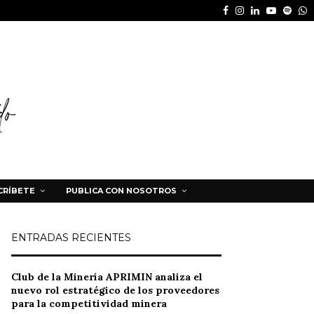
Facebook
Instagram
Linkedin
Youtube
Spot
W
CRÍBETE
PUBLICA CON NOSOTROS
ENTRADAS RECIENTES
Club de la Minería APRIMIN analiza el
nuevo rol estratégico de los proveedores
para la competitividad minera