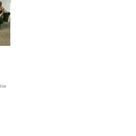
a
tán