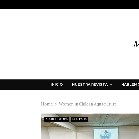
INICIO
NUESTRA REVISTA
HABLEMO
Home
Women in Chilean Aquaculture
ACUICULTURA
PORTADA